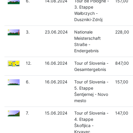
6.
14.08.2024
Tour de Pologne -
157,00
3. Etappe
Wałbrzych -
Duszniki-Zdrój
3.
23.06.2024
Nationale
228,00
Meisterschaft
Straße -
Endergebnis
12.
16.06.2024
Tour of Slovenia -
847,00
Gesamtergebnis
6.
16.06.2024
Tour of Slovenia -
157,00
5. Etappe
Šentjernej - Novo
mesto
7.
15.06.2024
Tour of Slovenia -
147,00
4. Etappe
Škofljica -
Krvavec