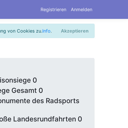
Registrieren
Anmelden
ung von Cookies zu.
Info
.
Akzeptieren
isonsiege 0
ege Gesamt 0
numente des Radsports
oße Landesrundfahrten 0