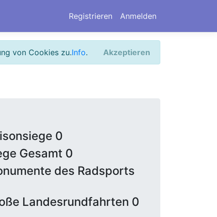
Registrieren
Anmelden
ung von Cookies zu.
Info
.
Akzeptieren
isonsiege 0
ege Gesamt 0
numente des Radsports
oße Landesrundfahrten 0