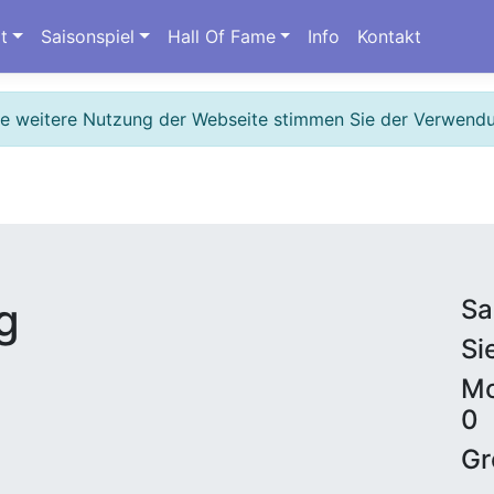
t
Saisonspiel
Hall Of Fame
Info
Kontakt
ie weitere Nutzung der Webseite stimmen Sie der Verwend
g
Sa
Si
Mo
0
Gr