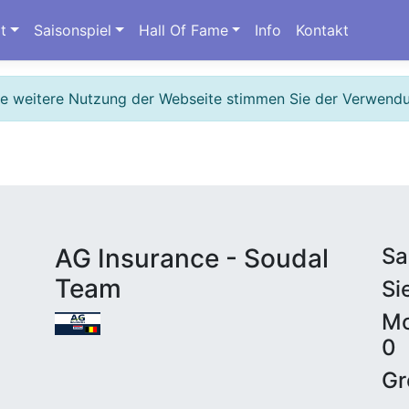
t
Saisonspiel
Hall Of Fame
Info
Kontakt
ie weitere Nutzung der Webseite stimmen Sie der Verwend
AG Insurance - Soudal
Sa
Team
Si
Mo
0
Gr