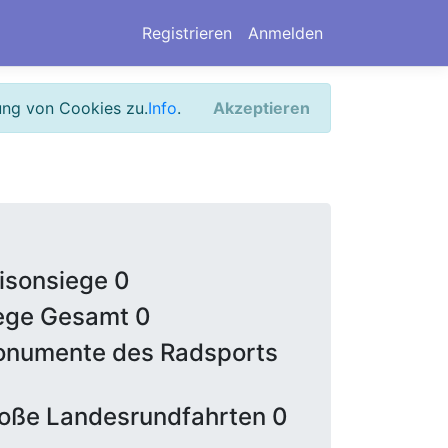
Registrieren
Anmelden
ung von Cookies zu.
Info
.
Akzeptieren
isonsiege 0
ege Gesamt 0
numente des Radsports
oße Landesrundfahrten 0