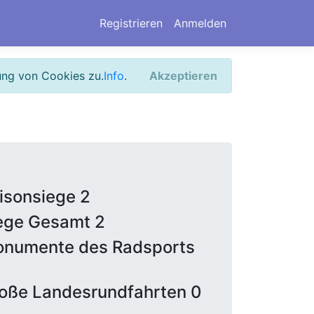
Registrieren
Anmelden
ung von Cookies zu.
Info
.
Akzeptieren
isonsiege 2
ege Gesamt 2
numente des Radsports
oße Landesrundfahrten 0