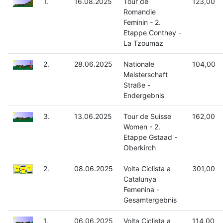
1.
16.08.2025
Tour de
123,00
Romandie
Feminin - 2.
Etappe Conthey -
La Tzoumaz
2.
28.06.2025
Nationale
104,00
Meisterschaft
Straße -
Endergebnis
3.
13.06.2025
Tour de Suisse
162,00
Women - 2.
Etappe Gstaad -
Oberkirch
2.
08.06.2025
Volta Ciclista a
301,00
Catalunya
Femenina -
Gesamtergebnis
1.
06.06.2025
Volta Ciclista a
114,00