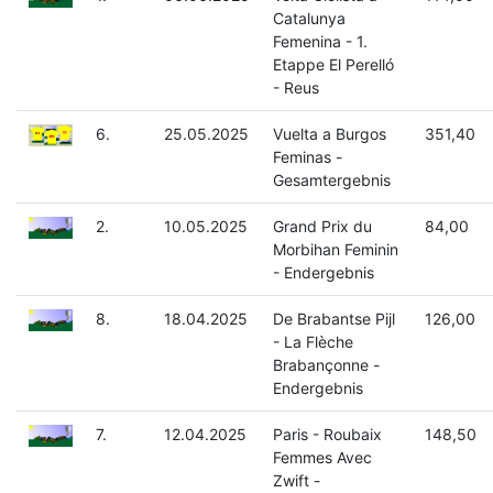
Catalunya
Femenina - 1.
Etappe El Perelló
- Reus
6.
25.05.2025
Vuelta a Burgos
351,40
Feminas -
Gesamtergebnis
2.
10.05.2025
Grand Prix du
84,00
Morbihan Feminin
- Endergebnis
8.
18.04.2025
De Brabantse Pijl
126,00
- La Flèche
Brabançonne -
Endergebnis
7.
12.04.2025
Paris - Roubaix
148,50
Femmes Avec
Zwift -