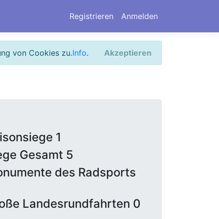
Registrieren
Anmelden
ung von Cookies zu.
Info
.
Akzeptieren
isonsiege 1
ege Gesamt 5
numente des Radsports
oße Landesrundfahrten 0