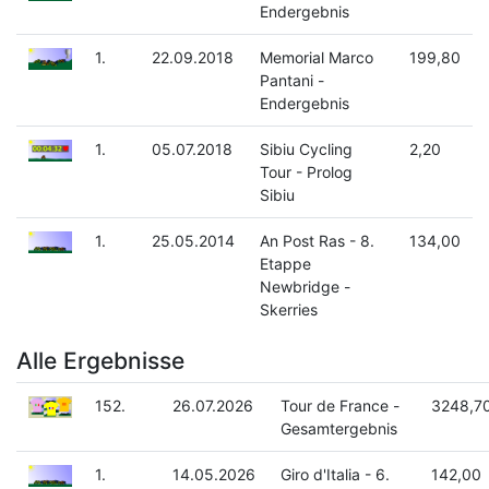
Endergebnis
1.
22.09.2018
Memorial Marco
199,80
Pantani -
Endergebnis
1.
05.07.2018
Sibiu Cycling
2,20
Tour - Prolog
Sibiu
1.
25.05.2014
An Post Ras - 8.
134,00
Etappe
Newbridge -
Skerries
Alle Ergebnisse
152.
26.07.2026
Tour de France -
3248,7
Gesamtergebnis
1.
14.05.2026
Giro d'Italia - 6.
142,00