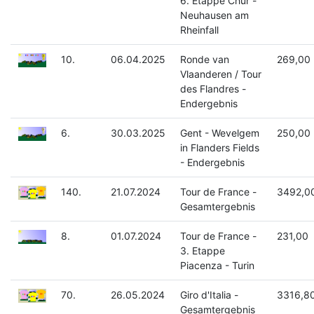
6. Etappe Chur -
Neuhausen am
Rheinfall
10.
06.04.2025
Ronde van
269,00
Vlaanderen / Tour
des Flandres -
Endergebnis
6.
30.03.2025
Gent - Wevelgem
250,00
in Flanders Fields
- Endergebnis
140.
21.07.2024
Tour de France -
3492,0
Gesamtergebnis
8.
01.07.2024
Tour de France -
231,00
3. Etappe
Piacenza - Turin
70.
26.05.2024
Giro d'Italia -
3316,8
Gesamtergebnis