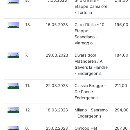
8.
17.05.2023
Giro d'Italia - 11.
219,00
Etappe Camaiore
- Tortona
13.
16.05.2023
Giro d'Italia - 10.
196,00
Etappe
Scandiano -
Viareggio
7.
29.03.2023
Dwars door
184,00
Vlaanderen / A
travers la Flandre
- Endergebnis
11.
22.03.2023
Classic Brugge -
211,00
De Panne -
Endergebnis
12.
18.03.2023
Milano - Sanremo
294,00
- Endergebnis
6.
25.02.2023
Omloop Het
207,30