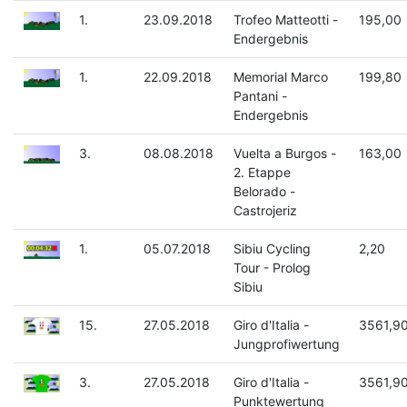
1.
23.09.2018
Trofeo Matteotti -
195,00
Endergebnis
1.
22.09.2018
Memorial Marco
199,80
Pantani -
Endergebnis
3.
08.08.2018
Vuelta a Burgos -
163,00
2. Etappe
Belorado -
Castrojeriz
1.
05.07.2018
Sibiu Cycling
2,20
Tour - Prolog
Sibiu
15.
27.05.2018
Giro d'Italia -
3561,9
Jungprofiwertung
3.
27.05.2018
Giro d'Italia -
3561,9
Punktewertung