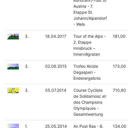
Rundfahrt-Tour of
Austria - 7.
Etappe St.
Johann/Alpendorf
- Wels
3.
18.04.2017
Tour of the Alps -
181,00
2. Etappe
Innsbruck –
Innervillgraten
3.
02.06.2015
Trofeo Alcide
173,00
Degasperi -
Enderergebnis
3.
05.07.2014
Course Cycliste
710,60
de Solidarnosc et
des Champions
Olympiques -
Gesamtwertung
1.
25.05.2014
An Post Ras - 8.
134,00