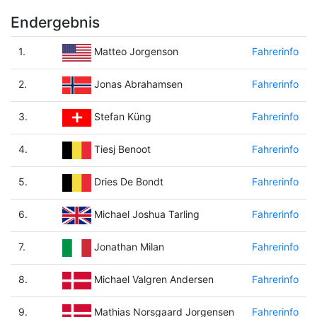
Endergebnis
1.
Fahrerinfo
Matteo Jorgenson
2.
Fahrerinfo
Jonas Abrahamsen
3.
Fahrerinfo
Stefan Küng
4.
Fahrerinfo
Tiesj Benoot
5.
Fahrerinfo
Dries De Bondt
6.
Fahrerinfo
Michael Joshua Tarling
7.
Fahrerinfo
Jonathan Milan
8.
Fahrerinfo
Michael Valgren Andersen
9.
Fahrerinfo
Mathias Norsgaard Jorgensen