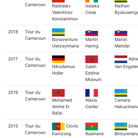
Cameroun
Radoslav
Issiaka
Nathan
Valentinov
Cisse
Byukuseng
Konstantinov
2018
Tour du
Cameroun
Bonaventure
Martin
Martin
Uwizeyimana
Haring
Mahdar
2017
Tour du
Adn
Cameroun
Nikodemus
Salah
Van Engele
Holler
Eddine
Mraouni
2016
Tour du
Cameroun
Mohamed
Alexis
Camera
Amine Er
Carlier
Hakuziman
Rafai
2015
Tour du
Clovis
Emil
Cameroun
Kamzong
Rasmane
Bintuniman