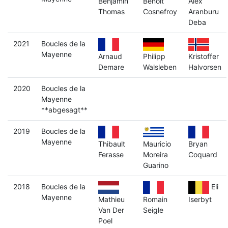
Benjamin
Benoit
Alex
Thomas
Cosnefroy
Aranburu
Deba
2021
Boucles de la
Mayenne
Arnaud
Philipp
Kristoffer
Demare
Walsleben
Halvorsen
2020
Boucles de la
Mayenne
**abgesagt**
2019
Boucles de la
Mayenne
Thibault
Mauricio
Bryan
Ferasse
Moreira
Coquard
Guarino
2018
Boucles de la
Eli
Mayenne
Mathieu
Romain
Iserbyt
Van Der
Seigle
Poel