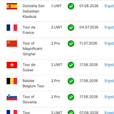
Donostia San
1.UWT
01.08.2026
Ergeb
Sebastian
Klasikoa
Tour de
2.UWT
04.07.2026
Ergeb
France
Tour of
2.Pro
11.07.2026
Ergeb
Magnificent
Qinghai
Tour de
2.UWT
17.06.2026
Ergeb
Suisse
Baloise
2.Pro
17.06.2026
Ergeb
Belgium Tour
Tour of
2.Pro
17.06.2026
Ergeb
Slovenia
Tour
2.UWT
07.06.2026
Ergeb