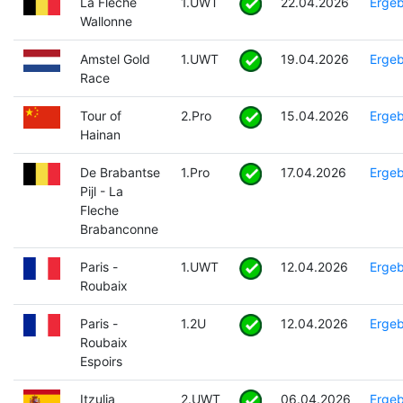
La Fleche
1.UWT
22.04.2026
Ergeb
Wallonne
Amstel Gold
1.UWT
19.04.2026
Ergeb
Race
Tour of
2.Pro
15.04.2026
Ergeb
Hainan
De Brabantse
1.Pro
17.04.2026
Ergeb
Pijl - La
Fleche
Brabanconne
Paris -
1.UWT
12.04.2026
Ergeb
Roubaix
Paris -
1.2U
12.04.2026
Ergeb
Roubaix
Espoirs
Itzulia
2.UWT
06.04.2026
Ergeb