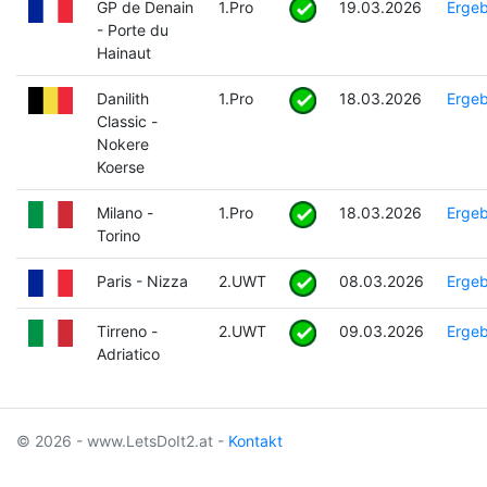
GP de Denain
1.Pro
19.03.2026
Ergeb
- Porte du
Hainaut
Danilith
1.Pro
18.03.2026
Ergeb
Classic -
Nokere
Koerse
Milano -
1.Pro
18.03.2026
Ergeb
Torino
Paris - Nizza
2.UWT
08.03.2026
Ergeb
Tirreno -
2.UWT
09.03.2026
Ergeb
Adriatico
© 2026 - www.LetsDoIt2.at -
Kontakt