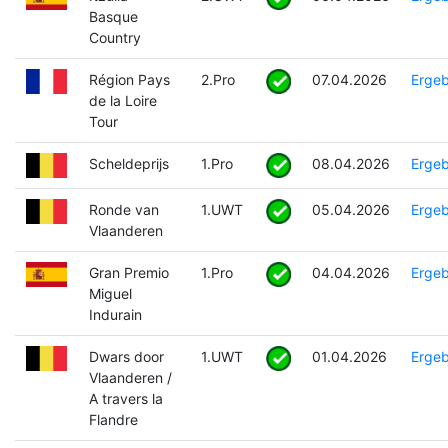
Basque
Country
Région Pays
2.Pro
07.04.2026
Ergeb
de la Loire
Tour
Scheldeprijs
1.Pro
08.04.2026
Ergeb
Ronde van
1.UWT
05.04.2026
Ergeb
Vlaanderen
Gran Premio
1.Pro
04.04.2026
Ergeb
Miguel
Indurain
Dwars door
1.UWT
01.04.2026
Ergeb
Vlaanderen /
A travers la
Flandre