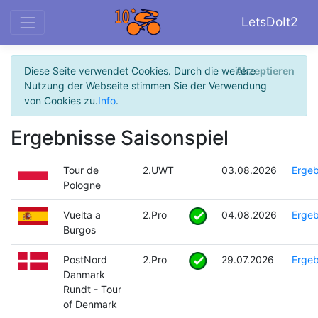
LetsDoIt2
Diese Seite verwendet Cookies. Durch die weitere
Akzeptieren
Nutzung der Webseite stimmen Sie der Verwendung
von Cookies zu.
Info
.
Ergebnisse Saisonspiel
Tour de
2.UWT
03.08.2026
Ergeb
Pologne
Vuelta a
2.Pro
04.08.2026
Ergeb
Burgos
PostNord
2.Pro
29.07.2026
Ergeb
Danmark
Rundt - Tour
of Denmark