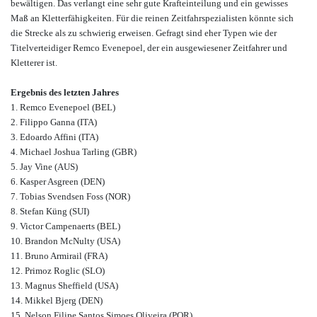
bewältigen. Das verlangt eine sehr gute Krafteinteilung und ein gewisses
Maß an Kletterfähigkeiten. Für die reinen Zeitfahrspezialisten könnte sich
die Strecke als zu schwierig erweisen. Gefragt sind eher Typen wie der
Titelverteidiger Remco Evenepoel, der ein ausgewiesener Zeitfahrer und
Kletterer ist.
Ergebnis des letzten Jahres
1. Remco Evenepoel (BEL)
2. Filippo Ganna (ITA)
3. Edoardo Affini (ITA)
4. Michael Joshua Tarling (GBR)
5. Jay Vine (AUS)
6. Kasper Asgreen (DEN)
7. Tobias Svendsen Foss (NOR)
8. Stefan Küng (SUI)
9. Victor Campenaerts (BEL)
10. Brandon McNulty (USA)
11. Bruno Armirail (FRA)
12. Primoz Roglic (SLO)
13. Magnus Sheffield (USA)
14. Mikkel Bjerg (DEN)
15. Nelson Filipe Santos Simoes Oliveira (POR)