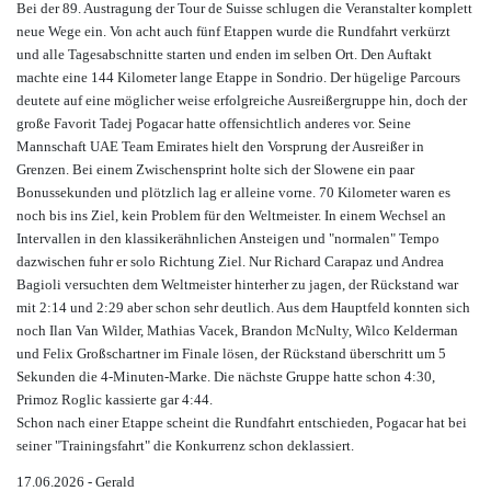
Bei der 89. Austragung der Tour de Suisse schlugen die Veranstalter komplett
neue Wege ein. Von acht auch fünf Etappen wurde die Rundfahrt verkürzt
und alle Tagesabschnitte starten und enden im selben Ort. Den Auftakt
machte eine 144 Kilometer lange Etappe in Sondrio. Der hügelige Parcours
deutete auf eine möglicher weise erfolgreiche Ausreißergruppe hin, doch der
große Favorit Tadej Pogacar hatte offensichtlich anderes vor. Seine
Mannschaft UAE Team Emirates hielt den Vorsprung der Ausreißer in
Grenzen. Bei einem Zwischensprint holte sich der Slowene ein paar
Bonussekunden und plötzlich lag er alleine vorne. 70 Kilometer waren es
noch bis ins Ziel, kein Problem für den Weltmeister. In einem Wechsel an
Intervallen in den klassikerähnlichen Ansteigen und "normalen" Tempo
dazwischen fuhr er solo Richtung Ziel. Nur Richard Carapaz und Andrea
Bagioli versuchten dem Weltmeister hinterher zu jagen, der Rückstand war
mit 2:14 und 2:29 aber schon sehr deutlich. Aus dem Hauptfeld konnten sich
noch Ilan Van Wilder, Mathias Vacek, Brandon McNulty, Wilco Kelderman
und Felix Großschartner im Finale lösen, der Rückstand überschritt um 5
Sekunden die 4-Minuten-Marke. Die nächste Gruppe hatte schon 4:30,
Primoz Roglic kassierte gar 4:44.
Schon nach einer Etappe scheint die Rundfahrt entschieden, Pogacar hat bei
seiner "Trainingsfahrt" die Konkurrenz schon deklassiert.
17.06.2026 - Gerald