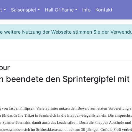
t
Saisonspiel
Hall Of Fame
Info
Kontakt
ie weitere Nutzung der Webseite stimmen Sie der Verwend
our
en beendete den Sprintergipfel mi
von Jasper Philipsen. Viele Sprinter nutzen den Bewerb zur letzten Vorbereitung a
 für das Grüne Trikot in Frankreich in die Etappen-Siegerlisten ein. Die anspruchs
r Spanier übernahm damit auch das Leadertrikot,. Doch die knappen Abstände und 
kmoes schoben sich im Schlussklassement noch am 30-jährigen Cofidis-Profi vorbei