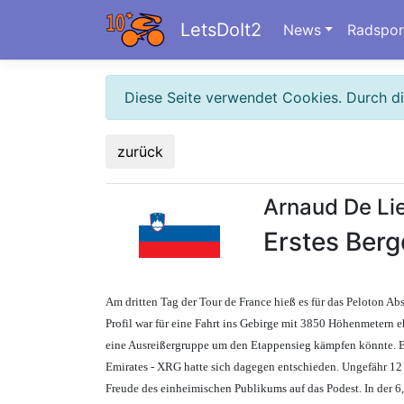
LetsDoIt2
News
Radspor
Diese Seite verwendet Cookies. Durch d
zurück
Arnaud De Lie
Erstes Berg
Am dritten Tag der Tour de France hieß es für das Peloton A
Profil war für eine Fahrt ins Gebirge mit 3850 Höhenmetern eh
eine Ausreißergruppe um den Etappensieg kämpfen könnte. Ers
Emirates - XRG hatte sich dagegen entschieden. Ungefähr 12 K
Freude des einheimischen Publikums auf das Podest. In der 6