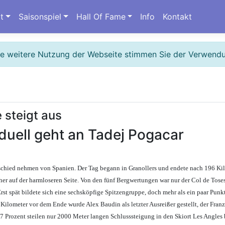
t
Saisonspiel
Hall Of Fame
Info
Kontakt
ie weitere Nutzung der Webseite stimmen Sie der Verwend
 steigt aus
duell geht an Tadej Pogacar
bschied nehmen von Spanien. Der Tag begann in Granollers und endete nach 196 Kil
er auf der harmloseren Seite. Von den fünf Bergwertungen war nur der Col de Toses 
t spät bildete sich eine sechsköpfige Spitzengruppe, doch mehr als ein paar Punk
ilometer vor dem Ende wurde Alex Baudin als letzter Ausreißer gestellt, der Franz
,7 Prozent steilen nur 2000 Meter langen Schlusssteigung in den Skiort Les Angle