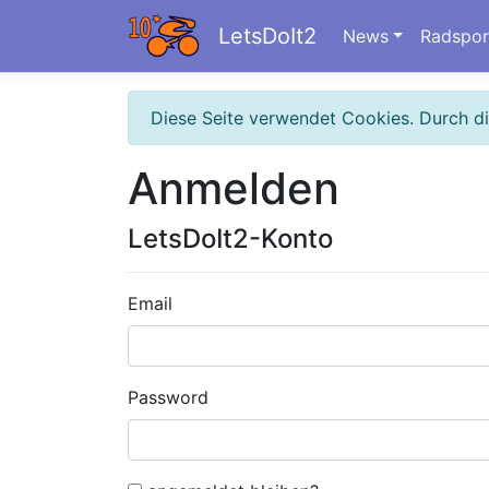
LetsDoIt2
News
Radspor
Diese Seite verwendet Cookies. Durch d
Anmelden
LetsDoIt2-Konto
Email
Password