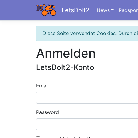
LetsDoIt2
News
Radspor
Diese Seite verwendet Cookies. Durch d
Anmelden
LetsDoIt2-Konto
Email
Password